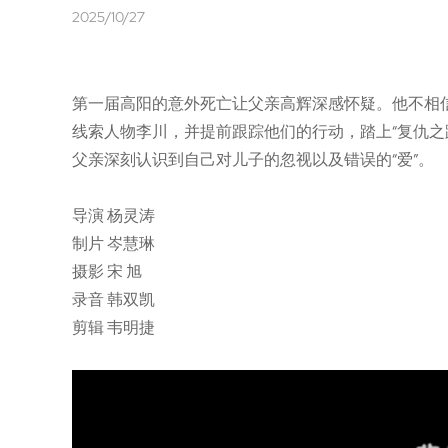
2025/10/27
第一届高阳的意外死亡让父亲高辉深感怀疑。他不相
线索人物李川，并提前跟踪他们的行动，踏上“复仇之
父亲深刻认识到自己对儿子的忽视以及错误的“爱”。
导演 杨灵涛
制片 岑慧琳
摄影 宋 旭
录音 韩双凯
剪辑 韦明捷