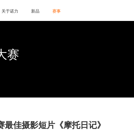
关于诺力
新品
赛事
大赛
赛最佳摄影短片《摩托日记》