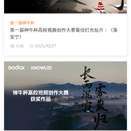
第一届神牛杯
第一届神牛杯高校视频创作大赛最佳灯光短片：《落
安宁》
636
2025/10/27