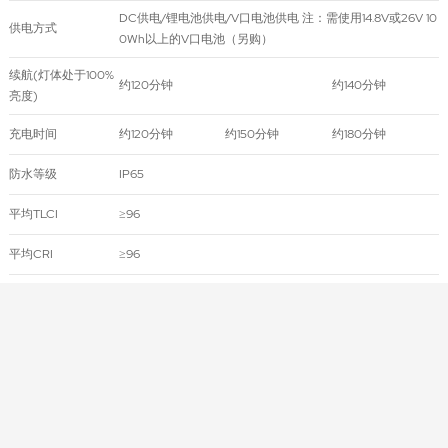
DC供电/锂电池供电/V口电池供电 注：需使用14.8V或26V 10
供电方式
0Wh以上的V口电池（另购）
续航(灯体处于100%
约120分钟
约140分钟
亮度)
充电时间
约120分钟
约150分钟
约180分钟
防水等级
IP65
平均TLCI
≥96
平均CRI
≥96
色温范围
2000K-10000K
5种:CCT色温模式、HSI模式、RGB模式、GEL色片模式、FX
模式
光效模式
FX光效
17类
DMX512控制、蓝牙APP控制、CRMX控制、RDM控制、灯
控制方式